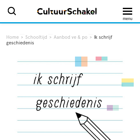
menu
Home
>
Schooltijd
>
Aanbod ve & po
>
Ik schrijf
geschiedenis