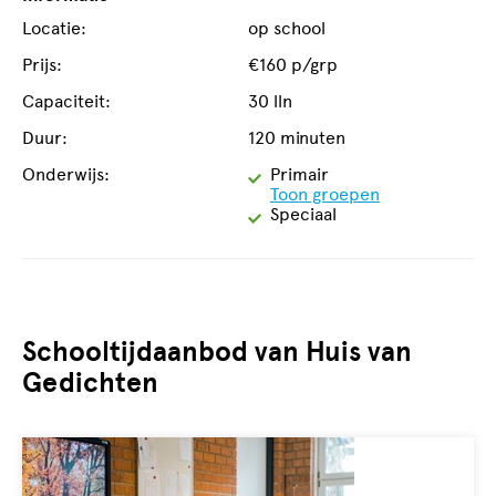
Locatie:
op school
Prijs:
€160 p/grp
Capaciteit:
30 lln
Duur:
120 minuten
Geschikt
Onderwijs:
Primair
voor
Toon groepen
Geschikt
Speciaal
voor
Schooltijdaanbod van Huis van
Gedichten