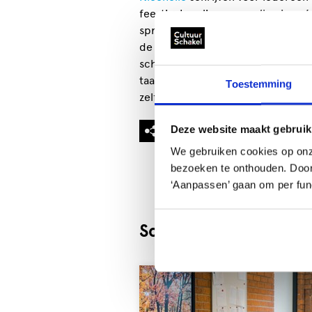
feestje. Leerlingen van alle niveau
sprongen in hun taalvaardigheid én
de mooie resultaten die we zagen
schooltijd? In een reeks op maat 
taalvaardigheid, creativiteit, pres
Toestemming
zelfvertrouwen. Meer wensen? Laa
Deze website maakt gebruik
We gebruiken cookies op onz
bezoeken te onthouden. Door o
‘Aanpassen’ gaan om per func
Schooltijdaanbod van