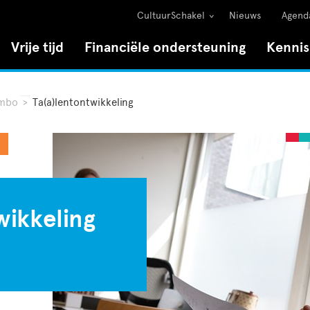
CultuurSchakel
Nieuws
Agend
Vrije tijd
Financiële ondersteuning
Kenni
 mbo
>
Ta(a)lentontwikkeling
wikkeling