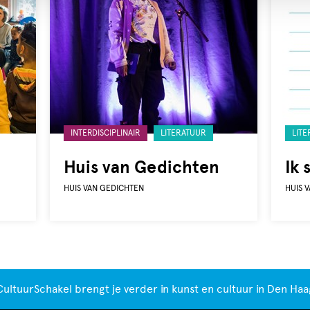
Gelabeld
Gela
INTERDISCIPLINAIR
LITERATUUR
LIT
met:
met:
Huis van Gedichten
Ik 
HUIS VAN GEDICHTEN
HUIS 
CultuurSchakel brengt je verder in kunst en cultuur in Den Haa