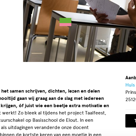
Aanb
Huis
het samen schrijven, dichten, lezen en delen
Prin
oltijd gaan wij graag aan de slag met iedereen
2512
krijgen, óf juist wie een beetje extra motivatie en
 werkt! Zo bleek al tijdens het project Taalfeest,
urschakel op Basisschool de Elout. In een
als uitdagingen veranderde onze docent
binnen de kortste keren van een moetje in een