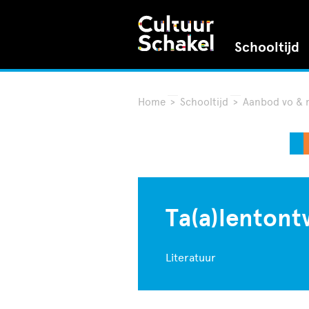
Schooltijd
Home
>
Schooltijd
>
Aanbod vo &
Ta(a)lentont
Literatuur