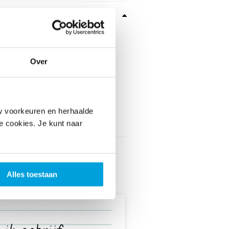
rmatie
tie:
op school
:
€80 p/act
Over
citeit:
:
60 minuten
Geschikt
rwijs:
Voortgezet
voor
Toon groepen
w voorkeuren en herhaalde
Geschikt
Speciaal
le cookies. Je kunt naar
voor
Alles toestaan