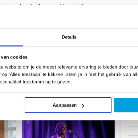
’s zaten vol motivatie en maakten zichtbare
Info
 taalplezier.
Lees hier meer
over dit project en
Loca
. Ook meer doen met taalplezier buiten
voor elke doelgroep werken we aan
Prijs
entatievaardigheid, persoonlijke ontwikkeling en
Details
Capa
t het ons weten!
Duur
 van cookies
Onde
e website om je de meest relevante ervaring te bieden door jou
p ‘Alles toestaan' te klikken, stem je in met het gebruik van al
tionaliteit toestemming te geven.
 Huis van Gedichten
Aanpassen