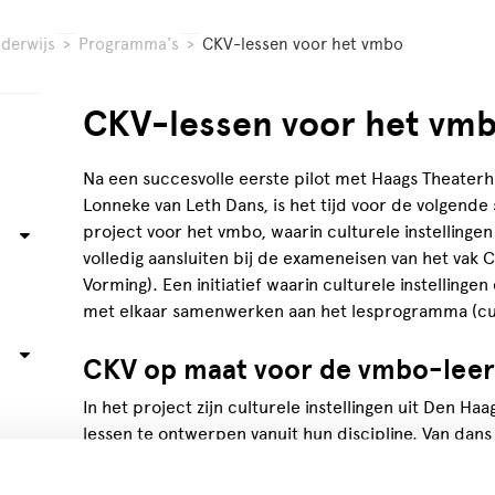
derwijs
>
Programma's
>
CKV-lessen voor het vmbo
CKV-lessen voor het vm
Na een succesvolle eerste pilot met Haags Theaterhu
Lonneke van Leth Dans, is het tijd voor de volgend
project voor het vmbo, waarin culturele instellinge
volledig aansluiten bij de exameneisen van het vak 
Vorming). Een initiatief waarin culturele instellinge
met elkaar samenwerken aan het lesprogramma (cu
CKV op maat voor de vmbo-leer
In het project zijn culturele instellingen uit Den H
lessen te ontwerpen vanuit hun discipline. Van dan
theater en erfgoed. De lessen zijn actief, praktijkger
belevingswereld van vmbo-leerlingen. Scholen kunn