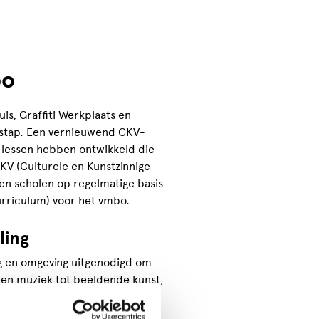
bo
is, Graffiti Werkplaats en
e stap. Een vernieuwend CKV-
n lessen hebben ontwikkeld die
CKV (Culturele en Kunstzinnige
n en scholen op regelmatige basis
rriculum) voor het vmbo.
ling
aag en omgeving uitgenodigd om
s en muziek tot beeldende kunst,
icht en sluiten aan bij de
en via het planningssysteem van