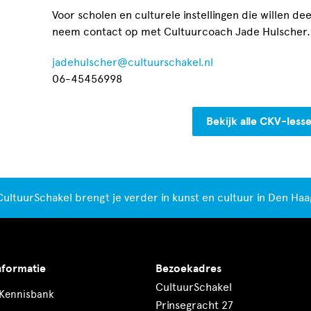
Voor scholen en culturele instellingen die willen d
neem contact op met Cultuurcoach Jade Hulscher.
jadehulscher@cultuurschakel.nl
06-45456998
Bekijk alle CKV-less
CultuurSchakel brengt je verder in kunst en cultuur in Den Haa
nformatie
Bezoekadres
CultuurSchakel
Kennisbank
Prinsegracht 27