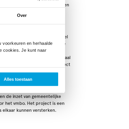
arbij gebruik gemaakt kan worden
Over
 voor CKV. Leerlingen nemen deel
w voorkeuren en herhaalde
erslag (in tekst, beeld of andere
le cookies. Je kunt naar
en dit. De lessen zijn flexibel
. De lessen zijn allemaal minimaal
 uitgebreid worden tot een project
Alles toestaan
eid
 en de inzet van gemeentelijke
or het vmbo. Het project is een
s elkaar kunnen versterken.