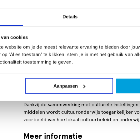
Planned Culture eenvoudig activiteiten boeken, wa
van gemeentelijke subsidie en de Cultuurkaart.
Details
Exameneisen als uitgangspunt
 van cookies
Het aanbod voldoet aan de landelijke exameneisen
e website om je de meest relevante ervaring te bieden door jou
aan vier culturele activiteiten, maken een reflectiev
p ‘Alles toestaan' te klikken, stem je in met het gebruik van al
vorm), creëren een kunstzinnig product en presenter
tionaliteit toestemming te geven.
inzetbaar en kunnen reguliere CKV-lessen vervangen
1,5 uur of 3 uur. In overleg kunnen sommige lessen
van een hele dag of zelfs meer.
Aanpassen
Samenwerking en toegankelijkh
Dankzij de samenwerking met culturele instellingen
middelen wordt cultuuronderwijs toegankelijker vo
voorbeeld van hoe lokaal cultuurbeleid en onderwij
Meer informatie