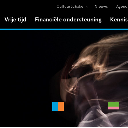
CultuurSchakel
Nieuws
Agend
Vrije tijd
Financiële ondersteuning
Kenni