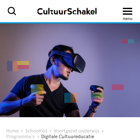
menu
Home
>
Schooltijd
>
Voortgezet onderwijs
>
Programma's
>
Digitale Cultuureducatie