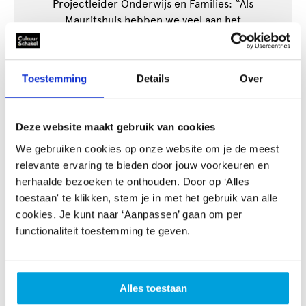
Projectleider Onderwijs en Families: “Als
Mauritshuis hebben we veel aan het
digitaliseringsproject van CultuurSchakel gehad.
Ook de Design Thinking-methode paste ons goed”,
vertelt Madeleine Maatstap,
Toestemming
Details
Over
Lees meer>>
Deze website maakt gebruik van cookies
Whitepaper Digitalisering
We gebruiken cookies op onze website om je de meest
succesvol inzetten bij
relevante ervaring te bieden door jouw voorkeuren en
cultuureducatie
herhaalde bezoeken te onthouden. Door op ‘Alles
toestaan' te klikken, stem je in met het gebruik van alle
Zet een belangrijke stap in de richting van digitalisering
cookies. Je kunt naar ‘Aanpassen’ gaan om per
van jouw eigen aanbod en download nu onze
functionaliteit toestemming te geven.
overzichtelijke whitepaper in de Kennisbank. Boordevol
tips, tools, aanbevelingen en praktijkvoorbeelden die
digitalisering toegankelijk maken voor de culturele
sector.
Alles toestaan