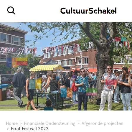
Home
>
Financiële Ondersteuning
>
Afgeronde projecten
>
Fruit Festival 2022