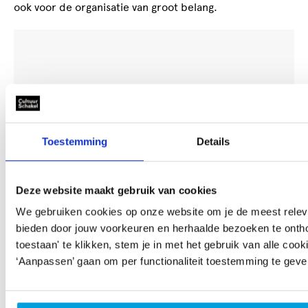
ook voor de organisatie van groot belang.
Accepteer
marketing-cookies
om deze video te
bekijken.
Toestemming
Details
Deze website maakt gebruik van cookies
We gebruiken cookies op onze website om je de meest releva
Kijk voor foto’s en een sfeerimpressie op
Facebook
en
bieden door jouw voorkeuren en herhaalde bezoeken te ontho
Wijkberaad Vruchtenbuurt
toestaan' te klikken, stem je in met het gebruik van alle cook
Ook heeft er een leuk artikel gestaan in de
Segbroeker
.
‘Aanpassen’ gaan om per functionaliteit toestemming te geve
Wil jij met jouw project ook in aanmerking komen voor
Geld voor je kunst!
? Kijk dan wanneer de