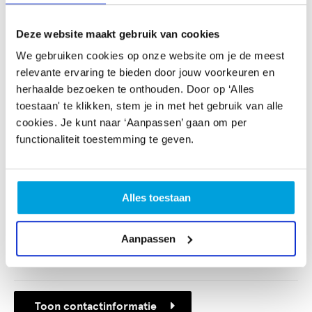
Ook bieden we maatwerk door aan te sluiten bij de visie
en de wensen, zoals een aansluiting bij een specifiek
Deze website maakt gebruik van cookies
thema en/of (sociale) vaardigheden, van de school.
We gebruiken cookies op onze website om je de meest
relevante ervaring te bieden door jouw voorkeuren en
Contactpersoon
herhaalde bezoeken te onthouden. Door op ‘Alles
toestaan' te klikken, stem je in met het gebruik van alle
Yolanda van Welij
cookies. Je kunt naar ‘Aanpassen’ gaan om per
educatie@haagstheaterhuis.nl
functionaliteit toestemming te geven.
06 - 15 11 57 19
Alles toestaan
Aanbieder
Haags Theaterhuis
Aanpassen
Zaanstraat 80 b
2515 TN Den Haag
Toon contactinformatie