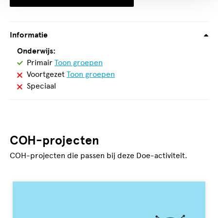
Informatie
Onderwijs:
Geschikt
Primair
Toon groepen
voor
Niet
Voortgezet
Toon groepen
geschikt
Niet
Speciaal
voor
geschikt
voor
COH-projecten
COH-projecten die passen bij deze Doe-activiteit.