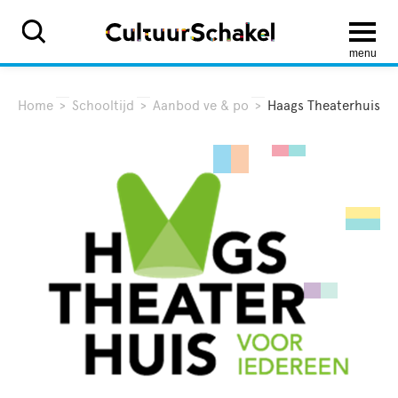
menu
Home
>
Schooltijd
>
Aanbod ve & po
>
Haags Theaterhuis