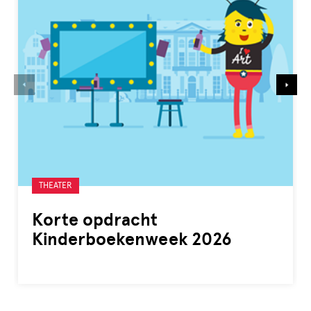
Gelabeld
THEATER
met:
Korte opdracht
Kinderboekenweek 2026