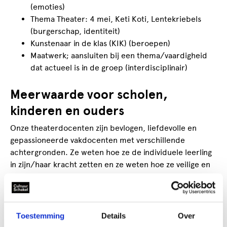
(emoties)
Thema Theater: 4 mei, Keti Koti, Lentekriebels
(burgerschap, identiteit)
Kunstenaar in de klas (KIK) (beroepen)
Maatwerk; aansluiten bij een thema/vaardigheid
dat actueel is in de groep (interdisciplinair)
Meerwaarde voor scholen,
kinderen en ouders
Onze theaterdocenten zijn bevlogen, liefdevolle en
gepassioneerde vakdocenten met verschillende
achtergronden. Ze weten hoe ze de individuele leerling
in zijn/haar kracht zetten en ze weten hoe ze veilige en
sterke groepen kunnen creëren. Onze docenten zijn op
de hoogte van de creatieve, culturele en
maatschappelijke ontwikkelingen en andere thema’s die
spelen, rekening houdend met de belevingswereld van
Toestemming
Details
Over
de kinderen.