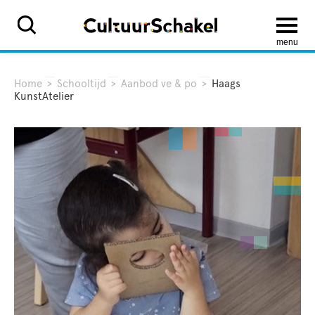
menu
Home
>
Schooltijd
>
Aanbod ve & po
>
Haags
KunstAtelier