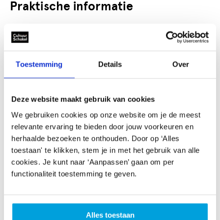
Praktische informatie
Kosten voorstelling: €350,- per groep (2 groepen
per voorstelling). 2 of 3 voorstellingen per dag
mogelijk/wenselijk
Kosten voorbereidende les: €80 per groep
Toestemming
Details
Over
Tijdsduur: 40 minuten per voorstelling
(voorbereidende les 30 minuten)
2 groepen per voorstelling (maximaal 30 peuters)
Deze website maakt gebruik van cookies
Aantal keer dat we langskomen op de groep: 1 keer
We gebruiken cookies op onze website om je de meest
voor de voorstelling en optioneel 1 keer voor een
relevante ervaring te bieden door jouw voorkeuren en
voorbereidende le
herhaalde bezoeken te onthouden. Door op ‘Alles
toestaan' te klikken, stem je in met het gebruik van alle
Meerwaarde voor peuters,
cookies. Je kunt naar ‘Aanpassen’ gaan om per
pedagogisch medewerkers en
functionaliteit toestemming te geven.
ouders
Spelen en op creatieve wijze je eigen wereld
Alles toestaan
vormgeven, is bij peuters nog zo vanzelfsprekend. Onze