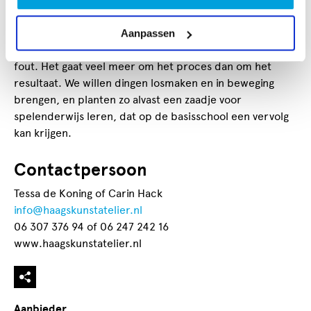
aanpak haakt daarop in. Leren mag een avontuur zijn
voor kindjes, ouders en pedagogisch medewerkers. Als
Aanpassen
het gaat om kunstzinnig bezig zijn, is er geen goed of
fout. Het gaat veel meer om het proces dan om het
resultaat. We willen dingen losmaken en in beweging
brengen, en planten zo alvast een zaadje voor
spelenderwijs leren, dat op de basisschool een vervolg
kan krijgen.
Contactpersoon
Tessa de Koning of Carin Hack
info@haagskunstatelier.nl
06 307 376 94 of 06 247 242 16
www.haagskunstatelier.nl
Aanbieder