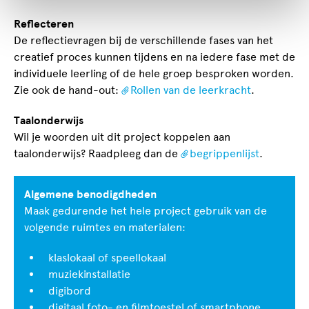
Reflecteren
De reflectievragen bij de verschillende fases van het
creatief proces kunnen tijdens en na iedere fase met de
individuele leerling of de hele groep besproken worden.
Zie ook de hand-out:
Rollen van de leerkracht
.
Taalonderwijs
Wil je woorden uit dit project koppelen aan
taalonderwijs? Raadpleeg dan de
begrippenlijst
.
Algemene benodigdheden
Maak gedurende het hele project gebruik van de
volgende ruimtes en materialen:
klaslokaal of speellokaal
muziekinstallatie
digibord
digitaal foto- en filmtoestel of smartphone