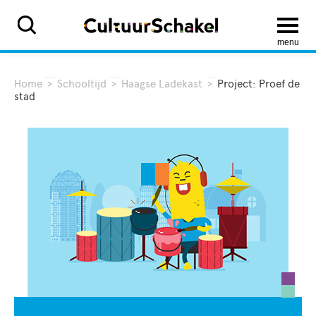
menu
Home
>
Schooltijd
>
Haagse Ladekast
>
Project: Proef de
stad