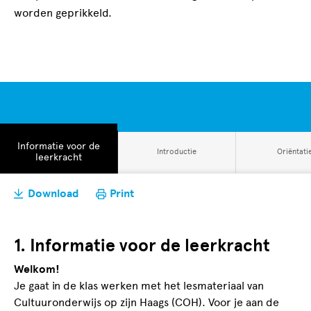
worden geprikkeld.
Open
Informatie voor de
Open
Open
Introductie
Oriëntati
tabblad
leerkracht
tabblad
tabblad
Download
Print
1. Informatie voor de leerkracht
Welkom!
Je gaat in de klas werken met het lesmateriaal van
Cultuuronderwijs op zijn Haags (COH). Voor je aan de