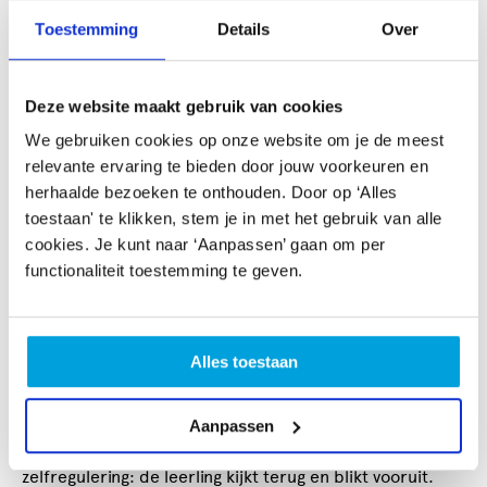
leerlingen onderzoeken het begrip smaak in bredere zin
Toestemming
Details
Over
en leren bewust smaaksensaties verwoorden. Ze
onderzoeken of je een stad kunt proeven, of er eetbare
elementen te vinden zijn en wat je daarmee zou kunnen
Deze website maakt gebruik van cookies
doen. Wat stadsdieren eten en lekker vinden. Vanuit het
We gebruiken cookies op onze website om je de meest
creatief proces wordt er gespeeld met de begrippen
relevante ervaring te bieden door jouw voorkeuren en
'stad', 'proeven', 'eten' en 'smaak', geïnspireerd op
herhaalde bezoeken te onthouden. Door op ‘Alles
werk van kunstenaars. De leerlingen gebruiken hiervoor
toestaan' te klikken, stem je in met het gebruik van alle
eetbare en niet-eetbare dingen, geven daar nieuwe
cookies. Je kunt naar ‘Aanpassen’ gaan om per
vormen en functies aan, en zetten ze om in beweging en
functionaliteit toestemming te geven.
spel.
Doelen
Er worden twee hoofddoelen geformuleerd die
Alles toestaan
specifiek zijn voor het hele project. Dit zijn doelen op
het gebied van kennis en vaardigheden. Aan het eind van
het project worden deze doelen geëvalueerd met
Aanpassen
behulp van de succescriteria op het gebied van
zelfregulering: de leerling kijkt terug en blikt vooruit.