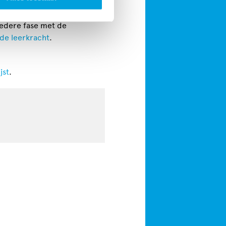
 iedere fase met de
 de leerkracht
.
jst
.