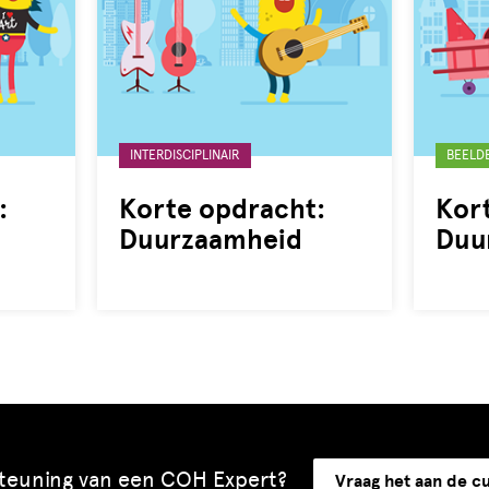
Gelabeld
Gelabe
INTERDISCIPLINAIR
BEELD
met:
met:
:
Korte opdracht:
Kor
Duurzaamheid
Duu
steuning van een COH Expert?
Vraag het aan de c