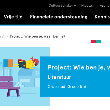
CultuurSchakel
Nieuws
Agend
Vrije tijd
Financiële ondersteuning
Kenni
ast
>
Project: Wie ben je, waar ben je?
Project: Wie ben je, 
Literatuur
Onze stad,
Groep 5-6