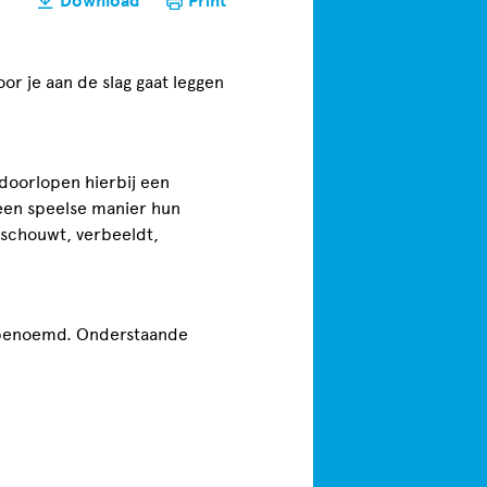
Download
Print
or je aan de slag gaat leggen
doorlopen hierbij een
 een speelse manier hun
eschouwt, verbeeldt,
n benoemd. Onderstaande