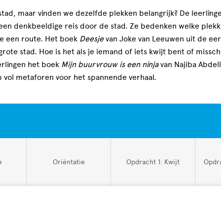
tad, maar vinden we dezelfde plekken belangrijk? De leerling
een denkbeeldige reis door de stad. Ze bedenken welke plekke
e een route. Het boek
Deesje
van Joke van Leeuwen uit de eer
rote stad. Hoe is het als je iemand of iets kwijt bent of missch
erlingen het boek
Mijn buurvrouw is een ninja
van Najiba Abdel
op vol metaforen voor het spannende verhaal.
Open
Open
Open
e
Oriëntatie
Opdracht 1: Kwijt
Opdra
tabblad
tabblad
tabbl