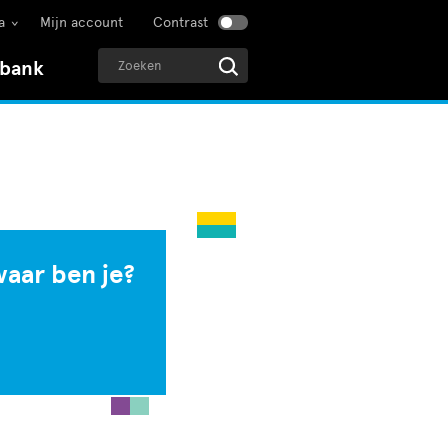
a
Mijn account
Contrast
sbank
waar ben je?