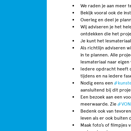
We raden je aan meer t
Bekijk vooral ook de ins
Overleg en deel je plan
Wij adviseren je het he
ontdekken die het proje
Je kunt het lesmateriaa
Als richtlijn adviseren 
in te plannen. Alle pro
lesmateriaal naar eigen
Iedere opdracht heeft 
tijdens en na iedere fa
Nodig eens een
kunste
aansluitend bij dit proj
Een bezoek aan een voors
meerwaarde. Zie
VON
Bedenk ook van tevoren 
leven als er ook buiten 
Maak foto’s of filmpjes