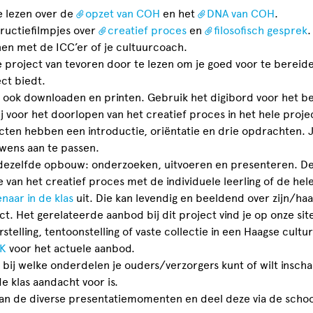
e lezen over de
opzet van COH
en het
DNA van COH
.
tructiefilmpjes over
creatief proces
en
filosofisch gesprek
.
nen met de ICC’er of je cultuurcoach.
le project van tevoren door te lezen om je goed voor te berei
ct biedt.
l ook downloaden en printen. Gebruik het digibord voor het b
wij voor het doorlopen van het creatief proces in het hele proj
jecten hebben een introductie, oriëntatie en drie opdrachten. 
 wens aan te passen.
dezelfde opbouw: onderzoeken, uitvoeren en presenteren. De
se van het creatief proces met de individuele leerling of de h
naar in de klas
uit. Die kan levendig en beeldend over zijn/haa
ect. Het gerelateerde aanbod bij dit project vind je op onze sit
telling, tentoonstelling of vaste collectie in een Haagse culture
K
voor het actuele aanbod.
bij welke onderdelen je ouders/verzorgers kunt of wilt insch
de klas aandacht voor is.
 van de diverse presentatiemomenten en deel deze via de scho