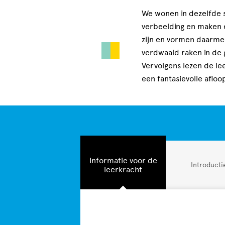
We wonen in dezelfde s
verbeelding en maken 
zijn en vormen daarme
verdwaald raken in de g
Vervolgens lezen de le
een fantasievolle aflo
Open
Informatie voor de
Open
Introducti
tabblad
leerkracht
tabblad