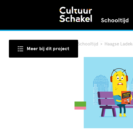
Schooltijd
Home
>
Schooltijd
>
Haagse Ladek
Meer bij dit project