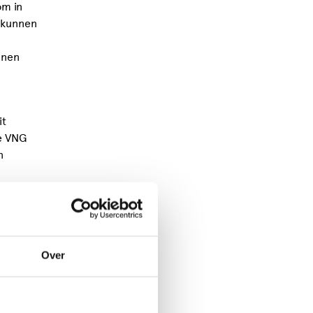
om in
g kunnen
nnen
it
e VNG
n
Over
sionele
 nu
t in een