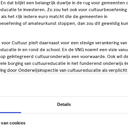
En dat blijkt een belangrijk duwtje in de rug voor gemeenten 
educatie te investeren. Zo zou het ook voor cultuurbeoefenin
als het rijk iedere euro matcht die de gemeenten in
beoefening of amateurkunst stoppen, dan zou dit geweldig ku
voor Cultuur pleit daarnaast voor een stevige verankering van
ducatie in en rond de school. En de VNG noemt een visie vanu
 op geïntegreerd cultuuronderwijs een voorwaarde. Ook wil d
rele borging van cultuureducatie in het funderend onderwijs é
ing door Onderwijsinspectie van cultuureducatie als verplicht
el van het kerncurriculum.
met het schemergebied tussen
essionals en amateurs
Details
voor Cultuur stelt voor om de strikte scheiding tussen profes
n organisaties en het amateurveld op te heffen. Talenten die
 van cookies
het amateurveld proberen door te stromen, komen vaak terech