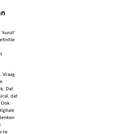
an
‘kunst’
finitie
t
. Vraag
an
k. Dat
cal, dat
. Ook
igitale
 denken
l
e te