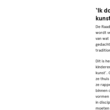
‘Ik d
kunst
De Raad
wordt ve
van wat 
gedacht
traditio
Dit is h
kinderen
kunst’.
ze thui
ze rappe
binnen c
vormen e
in disci
moeten v