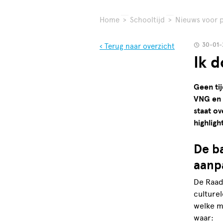
Home
>
Schooltijd
>
Nieuws voor p
30-01-
‹ Terug naar overzicht
Ik 
Geen tij
VNG en R
staat o
highligh
De ba
aanp
De Raad 
culturel
welke mo
waar: