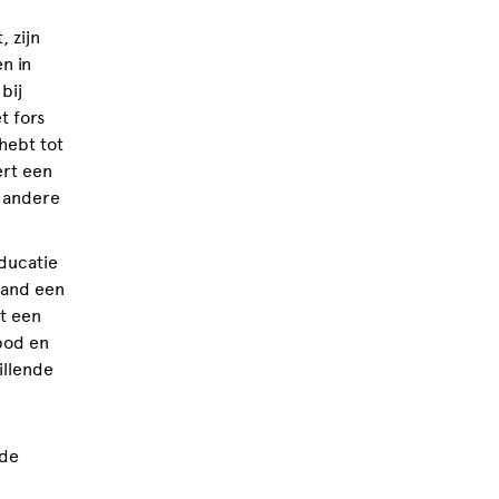
 zijn
n in
bij
t fors
hebt tot
ert een
 andere
educatie
stand een
t een
nbod en
illende
 de