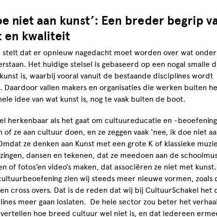
oe niet aan kunst’: Een breder begrip v
 en kwaliteit
 stelt dat er opnieuw nagedacht moet worden over wat onder 
rstaan. Het huidige stelsel is gebaseerd op een nogal smalle de
kunst is, waarbij vooral vanuit de bestaande disciplines wordt
. Daardoor vallen makers en organisaties die werken buiten he
nele idee van wat kunst is, nog te vaak buiten de boot.
eel herkenbaar als het gaat om cultuureducatie en -beoefening
 of ze aan cultuur doen, en ze zeggen vaak ‘nee, ik doe niet a
 Omdat ze denken aan Kunst met een grote K of klassieke muzie
s zingen, dansen en tekenen, dat ze meedoen aan de schoolmusi
n of fotos’en video’s maken, dat associëren ze niet met kunst
ultuurbeoefening zien wij steeds meer nieuwe vormen, zoals d
n cross overs. Dat is de reden dat wij bij CultuurSchakel het
plines meer gaan loslaten. De hele sector zou beter het verhaa
ertellen hoe breed cultuur wel niet is, en dat iedereen erme