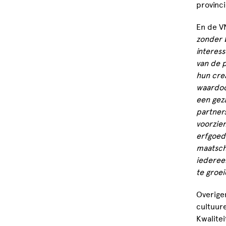
provinc
En de V
zonder b
interes
van de p
hun crea
waardoo
een gez
partner
voorzien
erfgoed
maatsch
iedereen
te groei
Overige
cultuur
Kwalitei