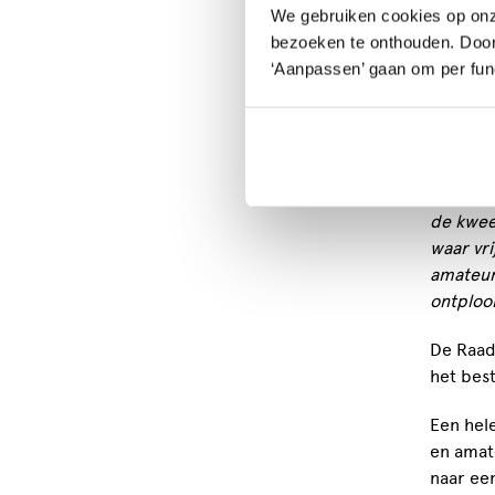
schemer
We gebruiken cookies op onz
financie
bezoeken te onthouden. Door o
‘Aanpassen’ gaan om per func
‘
De rijk
deelname
nauweli
bijvoorb
ondergew
de kweek
waar vr
amateur
ontplooi
De Raad 
het bes
Een hel
en amat
naar ee