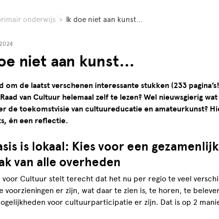
rimair onderwijs
>
Ik doe niet aan kunst…
2024
doe niet aan kunst…
d om de laatst verschenen interessante stukken (233 pagina’s!
aad van Cultuur helemaal zelf te lezen? Wel nieuwsgierig wat 
ver de toekomstvisie van cultuureducatie en amateurkunst? Hi
ts, én een reflectie.
sis is lokaal: Kies voor een gezamenlij
ak van alle overheden
voor Cultuur stelt terecht dat het nu per regio te veel verschi
e voorzieningen er zijn, wat daar te zien is, te horen, te beleve
gelijkheden voor cultuurparticipatie er zijn. Dat is op 2 mani