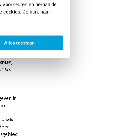
w voorkeuren en herhaalde
le cookies. Je kunt naar
uur
saties
,
Alles toestaan
Het is
staan,
t het
geven in
en.
ionals
door
gsgebied