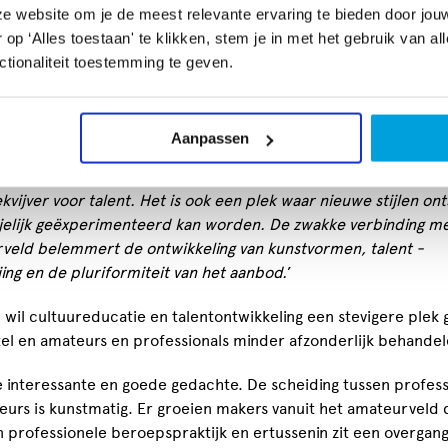
gebied waar ze tussen wal en schip vallen als het gaat om
e website om je de meest relevante ervaring te bieden door jou
ring.
p ‘Alles toestaan' te klikken, stem je in met het gebruik van al
tionaliteit toestemming te geven.
soverheid heeft nauwelijks beleid dat zich direct richt op cult
 en zij prikkelt rijksgefinancierde makers en culturele organi
jks om verbonden te zijn met het amateurveld in hun omgeving
Aanpassen
eeld door faciliteiten te delen. Het amateurveld wordt
aardeerd, terwijl het juist cruciaal is voor een vitale sector. 
vijver voor talent. Het is ook een plek waar nieuwe stijlen ont
ijelijk geëxperimenteerd kan worden. De zwakke verbinding me
veld belemmert de ontwikkeling van kunstvormen, talent
‐
ing en de pluriformiteit van het aanbod.
’
wil cultuureducatie en talentontwikkeling een stevigere plek 
tel en amateurs en professionals minder afzonderlijk behandel
e interessante en goede gedachte. De scheiding tussen profess
eurs is kunstmatig. Er groeien makers vanuit het amateurveld 
n professionele beroepspraktijk en ertussenin zit een overgan