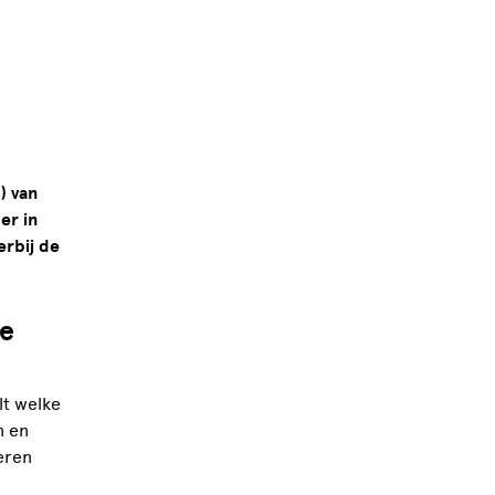
) van
er in
erbij de
ke
lt welke
n en
eren