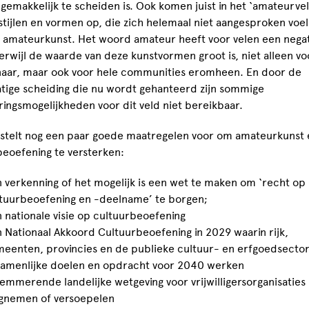
 gemakkelijk te scheiden is. Ook komen juist in het ‘amateurve
stijlen en vormen op, die zich helemaal niet aangesproken voe
 amateurkunst. Het woord amateur heeft voor velen een nega
terwijl de waarde van deze kunstvormen groot is, niet alleen v
aar, maar ook voor hele communities eromheen. En door de
tige scheiding die nu wordt gehanteerd zijn sommige
ringsmogelijkheden voor dit veld niet bereikbaar.
stelt nog een paar goede maatregelen voor om amateurkunst 
beoefening te versterken:
 verkenning of het mogelijk is een wet te maken om ‘recht op
tuurbeoefening en -deelname’ te borgen;
 nationale visie op cultuurbeoefening
 Nationaal Akkoord Cultuurbeoefening in 2029 waarin rijk,
eenten, provincies en de publieke cultuur- en erfgoedsector
amenlijke doelen en opdracht voor 2040 werken
emmerende landelijke wetgeving voor vrijwilligersorganisaties
gnemen of versoepelen