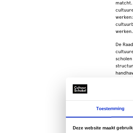
matcht. 
cultuur
werken: 
cultuur
werken.
De Raad 
cultuure
scholen
structu
handhav
onderde
Weg 
prof
Toestemming
De Raad 
makers e
Deze website maakt gebruik
vanuit 