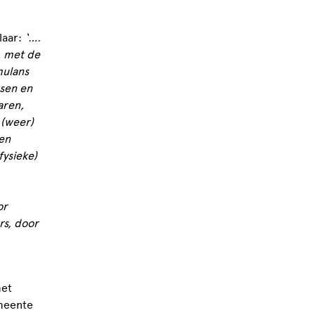
laar:
‘
….
, met de
mulans
tsen en
aren,
 (weer)
en
fysieke)
or
rs, door
met
emeente