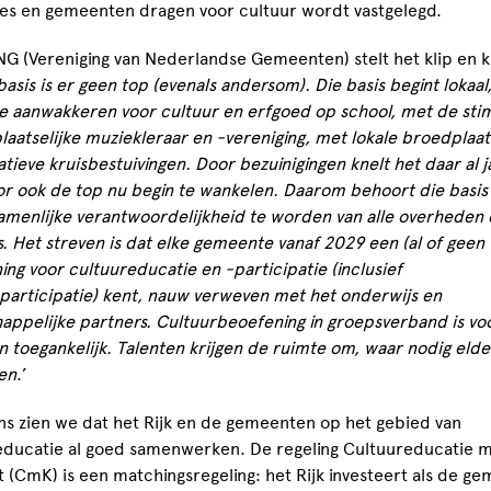
ies en gemeenten dragen voor cultuur wordt vastgelegd.
NG (Vereniging van Nederlandse Gemeenten) stelt het klip en k
asis is er geen top (evenals andersom). Die basis begint lokaal
se aanwakkeren voor cultuur en erfgoed op school, met de sti
laatselijke muziekleraar en -vereniging, met lokale broedplaa
tieve kruisbestuivingen. Door bezuinigingen knelt het daar al j
r ook de top nu begin te wankelen. Daarom behoort die basis
amenlijke verantwoordelijkheid te worden van alle overheden 
s.
Het streven is dat elke gemeente vanaf 2029 een (al of geen 
ing voor cultuureducatie en -participatie (inclusief
participatie) kent, nauw verweven met het onderwijs en
appelijke partners. Cultuurbeoefening in groepsverband is vo
 toegankelijk. Talenten krijgen de ruimte om, waar nodig elde
en
.’
ns zien we dat het Rijk en de gemeenten op het gebied van
educatie al goed samenwerken. De regeling Cultuureducatie 
t (CmK) is een matchingsregeling: het Rijk investeert als de g