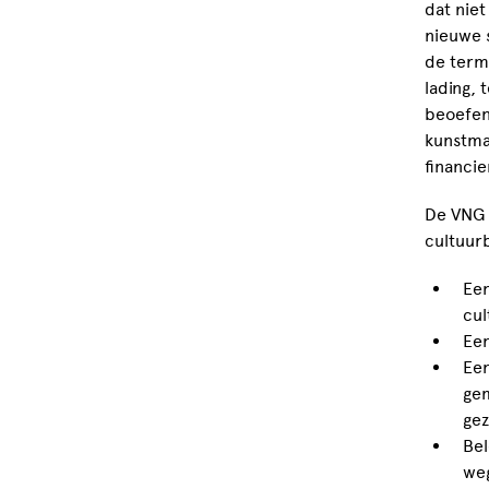
dat niet
nieuwe 
de term
lading, 
beoefen
kunstma
financie
De VNG 
cultuur
Een
cul
Een
Een
gem
gez
Bel
we