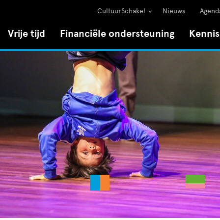
CultuurSchakel
Nieuws
Agend
Vrije tijd
Financiële ondersteuning
Kenni