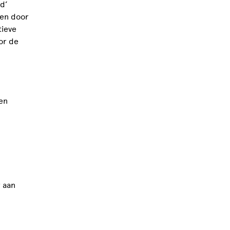
ld’
len door
tieve
oor de
en
 aan