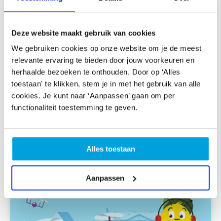
Deze website maakt gebruik van cookies
We gebruiken cookies op onze website om je de meest
relevante ervaring te bieden door jouw voorkeuren en
herhaalde bezoeken te onthouden. Door op ‘Alles
Groep 3-4 | Kinderboekenweek
toestaan' te klikken, stem je in met het gebruik van alle
De leerlingen fantaseren al dansend met welke
cookies. Je kunt naar ‘Aanpassen’ gaan om per
bijzondere vervoermiddelen ze naar school
functionaliteit toestemming te geven.
kunnen komen.
Alles toestaan
Aanpassen