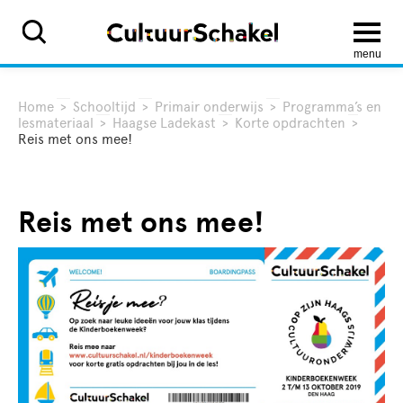
menu
Home
>
Schooltijd
>
Primair onderwijs
>
Programma’s en
lesmateriaal
>
Haagse Ladekast
>
Korte opdrachten
>
Reis met ons mee!
Reis met ons mee!