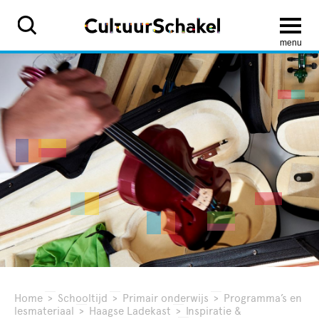
menu
Home
>
Schooltijd
>
Primair onderwijs
>
Programma’s en
lesmateriaal
>
Haagse Ladekast
>
Inspiratie &