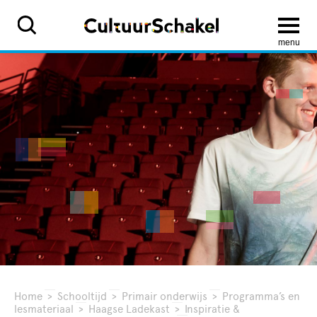
menu
Home
>
Schooltijd
>
Primair onderwijs
>
Programma’s en
lesmateriaal
>
Haagse Ladekast
>
Inspiratie &