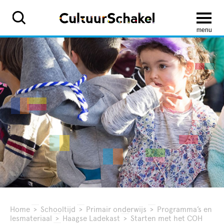
menu
Home
>
Schooltijd
>
Primair onderwijs
>
Programma’s en
lesmateriaal
>
Haagse Ladekast
>
Starten met het COH