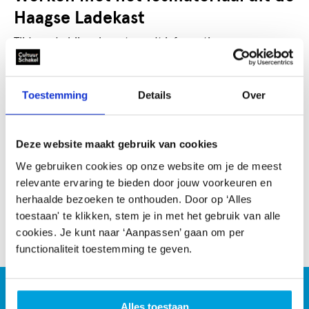
Haagse Ladekast
Tijdens de bijeenkomst wordt informatie gegeven over
hoe je met de projectbeschrijvingen van een leerlijn of
gekozen project kunt werken en welke mogelijkheden
er zijn om aan te sluiten bij de wensen van jouw school.
Toestemming
Details
Over
Ook komt aan bod hoe het team zich verder kan
verdiepen in COH met aanvullende workshops.
Deze website maakt gebruik van cookies
Aanvragen en meer informatie
We gebruiken cookies op onze website om je de meest
relevante ervaring te bieden door jouw voorkeuren en
Neem contact op met Coördinatie Scholing via
herhaalde bezoeken te onthouden. Door op ‘Alles
e-mail:
Gerbry Junte
toestaan' te klikken, stem je in met het gebruik van alle
of bel: 06-46 94 10 27
cookies. Je kunt naar ‘Aanpassen’ gaan om per
functionaliteit toestemming te geven.
CultuurSchakel brengt je verder in kunst en cultuur in
Den Haag
Alles toestaan