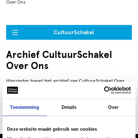
Over Ons
CultuurSchakel
Archief CultuurSchakel
Over Ons
Hieronder hangt het archief van CultuurSchakel Over
Ons
Toestemming
Details
Over
CultuurSchakel brengt je verder in kunst en cultuur in
Den Haag
Deze website maakt gebruik van cookies