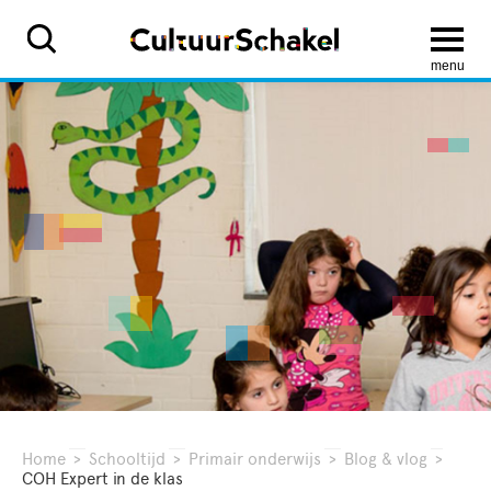
menu
Home
>
Schooltijd
>
Primair onderwijs
>
Blog & vlog
>
COH Expert in de klas