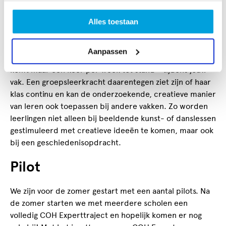
dichtst bij de leerlingen. Het verruimen van je eigen
wereldblik én dat van de leerlingen heeft tijd en
Alles toestaan
aandacht nodig. Net als het verbreden van je kijk op je
eigen leerlingen. Als vakdocent heb je één groot nadeel:
Aanpassen
de creatieve gedragsverandering die je in je les beoogt,
komt maar één keer per week tot stand - tijdens jouw
vak. Een groepsleerkracht daarentegen ziet zijn of haar
klas continu en kan de onderzoekende, creatieve manier
van leren ook toepassen bij andere vakken. Zo worden
leerlingen niet alleen bij beeldende kunst- of danslessen
gestimuleerd met creatieve ideeën te komen, maar ook
bij een geschiedenisopdracht.
Pilot
We zijn voor de zomer gestart met een aantal pilots. Na
de zomer starten we met meerdere scholen een
volledig COH Experttraject en hopelijk komen er nog