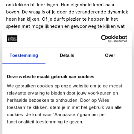
ontdekken bij leerlingen. Hun eigenheid komt naar
boven. De vraag is of je door de veranderende dynamiek
heen kan kijken. Of je dúrft plezier te hebben in het
spelen met mogelijkheden en gewoonweg te kijken wat
er gebeurt. Een COH Expert kan je hierbij begeleiden.
Toestemming
Details
Over
Deze website maakt gebruik van cookies
We gebruiken cookies op onze website om je de meest
relevante ervaring te bieden door jouw voorkeuren en
herhaalde bezoeken te onthouden. Door op ‘Alles
Duurzame gedragsverandering
toestaan' te klikken, stem je in met het gebruik van alle
cookies. Je kunt naar ‘Aanpassen’ gaan om per
Kunstonderwijs laten verzorgen door een vakdocent
functionaliteit toestemming te geven.
heeft natuurlijk voordelen. Maar met COH houd je het
dichtbij de groepsleerkracht en die staat weer het