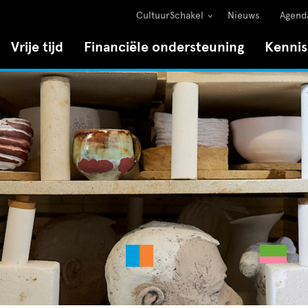
CultuurSchakel
Nieuws
Agend
Vrije tijd
Financiële ondersteuning
Kenni