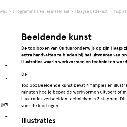
wijs
>
Programma’s en lesmateriaal
>
Haagse Ladekast
>
Inspir
Beeldende kunst
De toolboxen van Cultuuronderwijs op zijn Haags 
extra handvatten te bieden bij het uitvoeren van pr
illustraties waarin werkvormen en technieken word
De
Toolbox Beeldende kunst bevat 4 filmpjes en illustrat
minuten hoe je bepaalde werkvormen uitvoert of m
illustraties verbeelden technieken in 3 stappen. Dit 
ngen
voor de leerlingen.
Illustraties