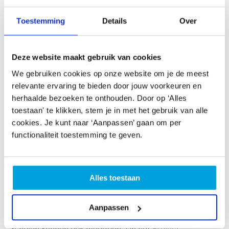
nodig hebben.
Toestemming
Details
Over
Speciaal voor de Culturele Spelen heeft
Cultuuronderwijs op zijn Haags
(COH) vier
mini-
Deze website maakt gebruik van cookies
projecten
gemaakt om scholen op een laagdrempelige
manier kennis te laten maken met De Betovering én het
We gebruiken cookies op onze website om je de meest
creatieve proces dat zo kenmerkend is voor de
relevante ervaring te bieden door jouw voorkeuren en
leerlijnen van COH. Zo kunnen scholen die nog niet
herhaalde bezoeken te onthouden. Door op ‘Alles
eerder met COH gewerkt hebben de proef op de som
toestaan' te klikken, stem je in met het gebruik van alle
nemen: wat houdt zo’n COH-project eigenlijk in? Wat
cookies. Je kunt naar ‘Aanpassen’ gaan om per
kunnen we met COH en hoe werkt dat? Eigenlijk
functionaliteit toestemming te geven.
combineren deze mini-projecten de expertise van COH
in cultuuronderwijs met een kunstexplosie van de
Betovering in de vrije tijd. Een redelijk unieke kans, die
Alles toestaan
de input van twee complementaire partijen bundelt en
daarmee kunst beschikbaar maakt voor kinderen ónder
en ná schooltijd.
Aanpassen
Scholen kunnen ook meedoen aan het
Project