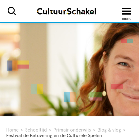
menu
Home
>
Schooltijd
>
Primair onderwijs
>
Blog & vlog
>
Festival de Betovering en de Culturele Spelen