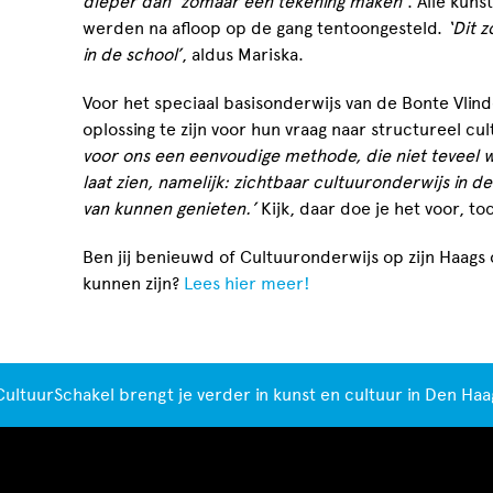
dieper dan ‘zomaar een tekening maken’
. Alle kun
werden na afloop op de gang tentoongesteld.
‘Dit 
in de school’
, aldus Mariska.
Voor het speciaal basisonderwijs van de Bonte Vli
oplossing te zijn voor hun vraag naar structureel cu
voor ons een eenvoudige methode, die niet teveel w
laat zien, namelijk: zichtbaar cultuuronderwijs in d
van kunnen genieten.’
Kijk, daar doe je het voor, to
Ben jij benieuwd of Cultuuronderwijs op zijn Haags 
kunnen zijn?
Lees hier meer!
CultuurSchakel brengt je verder in kunst en cultuur in Den Haa