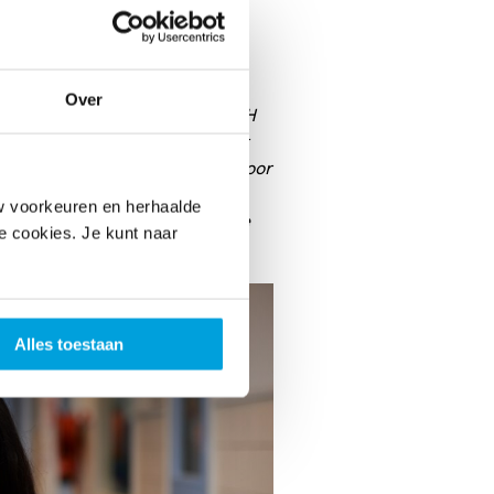
derwijs voor hun leerlingen
slag te gaan met COH. Ze
n bij de behoeften van hun
st
. Mariska: ‘
Dat er zoveel
Over
heeft ons doen besluiten met COH
de kunst enorm aanslaat, is het
iplines, zoals
theater
of
dans
. Voor
t COH prettig is, omdat alles
w voorkeuren en herhaalde
reatief specialist te zijn om de
le cookies. Je kunt naar
aal je er al genoeg uit.
’
Alles toestaan