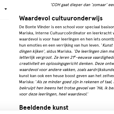
‘COH gaat dieper dan ‘zomaar’ ee
Waardevol cultuuronderwijs
De Bonte Vlinder is een school voor speciaal basison
Mariska, Interne Cultuurcoördinator en leerkracht 
waardevol is voor haar leerlingen en hen iets onontb
hun emoties en een verrijking van hun leven. ‘
Kunst 
dingen kijken’
, aldus Mariska.
‘De leerlingen zien m
e
letterlijk vergroot. Ze leren 21
-eeuwse vaardighede
creativiteit en oplossingsgericht denken. Deze ontw
waardevol voor andere vakken, zoals aardrijkskunde
kunst kan ook een heuse boost geven aan het zelfve
Mariska: ‘
Als ze minder goed zijn in rekenen of taal
bekruipt hen ineens het trotse gevoel van ‘Hé, ik be
voor deze leerlingen, heel waardevol.
’
Beeldende kunst