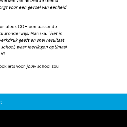
stwerken van hetzelfde thema
zorgt voor een gevoel van eenheid
nder bleek COH een passende
ltuuronderwijs. Mariska
: ‘Het is
erkdruk geeft en snel resultaat
e school, waar leerlingen optimaal
ch?
ook iets voor
jouw
school zou
g