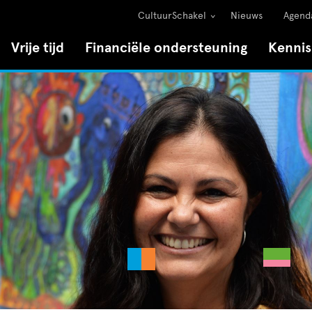
CultuurSchakel
Nieuws
Agend
Vrije tijd
Financiële ondersteuning
Kenni