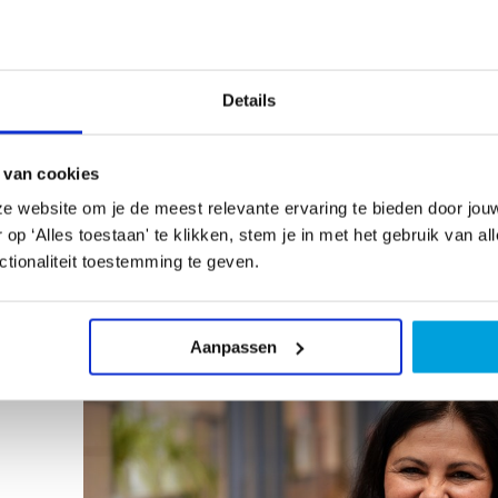
Overtuigd van het belang van structureel cultuuron
besloot het hele team van de Bonte Vlinder aan de 
onderzochten welke discipline het beste zou passe
leerlingen en kozen uiteindelijk voor
Beeldende kun
Details
mogelijkheden zijn in kunstdisciplines en thema’s 
aan de slag te gaan. Hoewel we merken dat Beelden
fijn dat we hierna ook kunnen kiezen uit andere disc
 van cookies
welke optie we ook kiezen, we weten dat werken me
e website om je de meest relevante ervaring te bieden door jou
duidelijk beschreven wordt. Je hoeft gelukkig geen c
p ‘Alles toestaan' te klikken, stem je in met het gebruik van al
les te kunnen uitvoeren; als je de handleiding volgt h
tionaliteit toestemming te geven.
Aanpassen