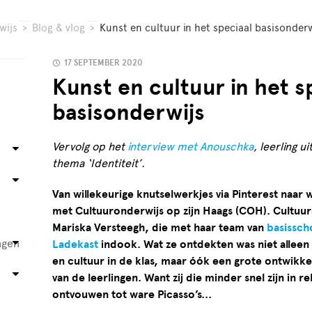
wijs
>
Blog & vlog
>
Kunst en cultuur in het speciaal basisonderw
17 SEPTEMBER 2020
Kunst en cultuur in het s
basisonderwijs
Vervolg op het
interview met Anouschka
, leerling u
thema ‘Identiteit’.
Van willekeurige knutselwerkjes via Pinterest naar 
met Cultuuronderwijs op zijn Haags (COH). Cultuur
Mariska Versteegh, die met haar team van
basissch
ngen
Ladekast
indook. Wat ze ontdekten was niet alleen
en cultuur in de klas, maar óók een grote ontwikk
van de leerlingen. Want zij die minder snel zijn in
ontvouwen tot ware Picasso’s...