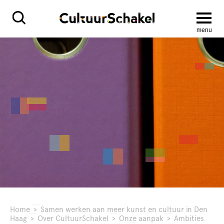
menu
Home
>
Samen werken aan meer kunst en cultuur in Den
Haag
>
Over CultuurSchakel
>
Onze aanpak
>
Ambities