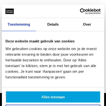
Wij hebben de belangrijkste culturele documenten voor
je op een rijtje gezet:
Samen naar cultuur voor iedereen
(8 mei 2018)
Toestemming
Details
Over
Regioprofiel Haaglanden
(9 november 2018)
Uitgangspunten cultuurbeleid 2021-2024
(11 juni
2019)
Deze website maakt gebruik van cookies
Beleidskader Kunst en Cultuur 2021-2024
(27 juni
We gebruiken cookies op onze website om je de meest
2019)
relevante ervaring te bieden door jouw voorkeuren en
Fair pay code
herhaalde bezoeken te onthouden. Door op ‘Alles
toestaan' te klikken, stem je in met het gebruik van alle
cookies. Je kunt naar ‘Aanpassen’ gaan om per
functionaliteit toestemming te geven.
CultuurSchakel brengt je verder in kunst en cultuur in
Den Haag
Alles toestaan