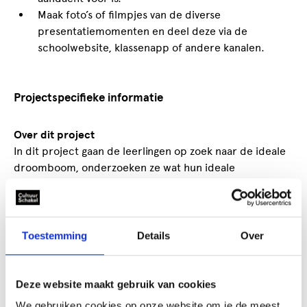
Maak foto’s of filmpjes van de diverse
presentatiemomenten en deel deze via de
schoolwebsite, klassenapp of andere kanalen.
Projectspecifieke informatie
Over dit project
In dit project gaan de leerlingen op zoek naar de ideale
droomboom, onderzoeken ze wat hun ideale
droomritme is en denken ze na over hoe je beweegt op
droommuziek. De leerlingen onderzoeken verschillende
ritmes, bewegingen, geluiden van instrumenten en
muziek die passen bij een droom om uiteindelijk tot een
Toestemming
Details
Over
gezamenlijke, complete muzikale vertolking van een
droom te komen.
Deze website maakt gebruik van cookies
Doelen
We gebruiken cookies op onze website om je de meest