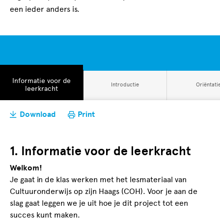
een ieder anders is.
Open
Informatie voor de
Open
Open
Introductie
Oriëntati
tabblad
leerkracht
tabblad
tabblad
Download
Print
1. Informatie voor de leerkracht
Welkom!
Je gaat in de klas werken met het lesmateriaal van
Cultuuronderwijs op zijn Haags (COH). Voor je aan de
slag gaat leggen we je uit hoe je dit project tot een
succes kunt maken.