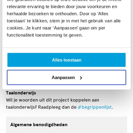
Er worden twee hoofddoelen geformuleerd die
relevante ervaring te bieden door jouw voorkeuren en
specifiek zijn voor het hele project. De zijn doelen op
herhaalde bezoeken te onthouden. Door op ‘Alles
het gebied van kennis en vaardigheden. Aan het eind van
toestaan' te klikken, stem je in met het gebruik van alle
het project worden deze doelen geëvalueerd met
cookies. Je kunt naar ‘Aanpassen’ gaan om per
behulp van de succescriteria op het gebied van
functionaliteit toestemming te geven.
zelfregulering: de leerling kijkt terug en blikt vooruit.
Reflecteren
De reflectievragen bij de verschillende fases van het
Alles toestaan
creatief proces kunnen tijdens en na iedere fase met de
individuele leerling of de hele groep besproken worden.
Aanpassen
Zie ook de hand-out:
Rollen van de leerkracht
.
Taalonderwijs
Wil je woorden uit dit project koppelen aan
taalonderwijs? Raadpleeg dan de
begrippenlijst
.
Algemene benodigdheden