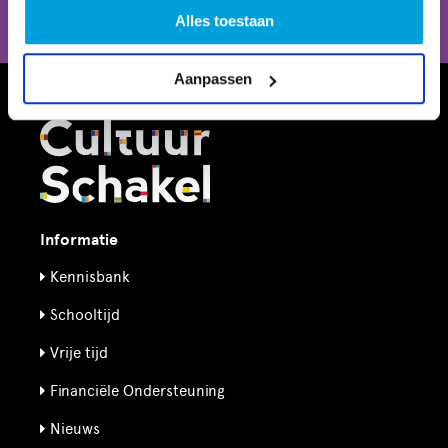
CultuurSchakel brengt je verder in kunst en cultuur in
Alles toestaan
Den Haag
Aanpassen
Informatie
Kennisbank
Schooltijd
Vrije tijd
Financiële Ondersteuning
Nieuws