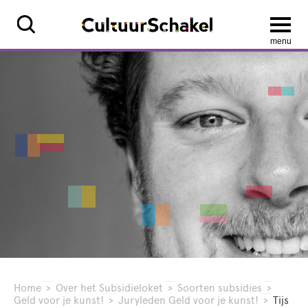
menu
Home
>
Over het Subsidieloket
>
Soorten subsidies
>
Geld voor je kunst!
>
Juryleden Geld voor je kunst!
>
Tijs