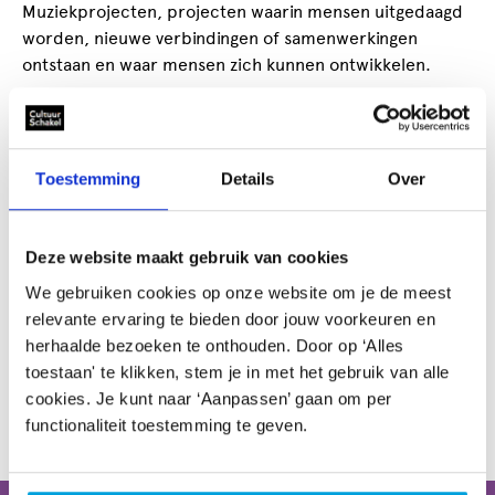
Muziekprojecten, projecten waarin mensen uitgedaagd
worden, nieuwe verbindingen of samenwerkingen
ontstaan en waar mensen zich kunnen ontwikkelen.
Wat breng jij mee als jurylid en waar let je op bij de
beoordeling van een aanvraag?
Ik kijk naar de haalbaarheid van een projectplan,
Toestemming
Details
Over
realistische begrotingen en de toegevoegde waarde
voor de stad en omgeving.
Deze website maakt gebruik van cookies
Wat is volgens jou de toegevoegde waarde van Geld
We gebruiken cookies op onze website om je de meest
voor je kunst!?
relevante ervaring te bieden door jouw voorkeuren en
Doordat op een laagdrempelige manier budget
herhaalde bezoeken te onthouden. Door op ‘Alles
aangevraagd kan worden door amateurgroepen ontstaat
toestaan' te klikken, stem je in met het gebruik van alle
er ruimte voor initiatieven die anders lastig
cookies. Je kunt naar ‘Aanpassen’ gaan om per
realiseerbaar zijn.
functionaliteit toestemming te geven.