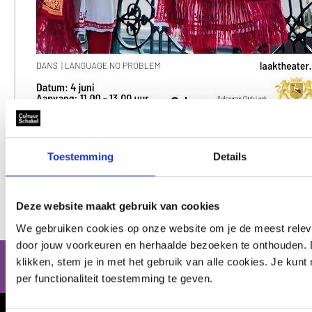
Wil jij met jouw project ook in aanmerking komen
Toestemming
Details
voor
Geld voor je kunst!
? Kijk dan wanneer de
eerstvolgende
pitchdatum
is en meld je aan.
Deze website maakt gebruik van cookies
We gebruiken cookies op onze website om je de meest releva
door jouw voorkeuren en herhaalde bezoeken te onthouden. Do
CultuurSchakel brengt je verder in kunst en cultuur in
klikken, stem je in met het gebruik van alle cookies. Je kun
Den Haag
per functionaliteit toestemming te geven.