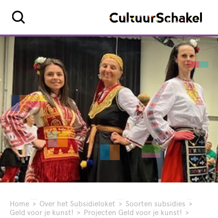
Home
>
Over het Subsidieloket
>
Soorten subsidies
>
Geld voor je kunst!
>
Projecten Geld voor je kunst!
>