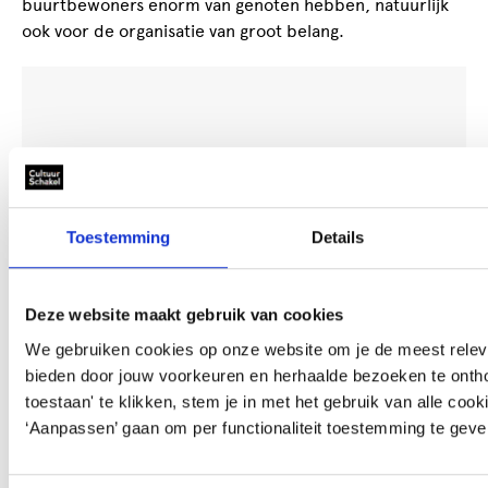
buurtbewoners enorm van genoten hebben, natuurlijk
ook voor de organisatie van groot belang.
Accepteer
marketing-cookies
om deze video te
bekijken.
Toestemming
Details
Deze website maakt gebruik van cookies
We gebruiken cookies op onze website om je de meest releva
bieden door jouw voorkeuren en herhaalde bezoeken te ontho
Kijk voor foto’s en een sfeerimpressie op
Facebook
en
toestaan' te klikken, stem je in met het gebruik van alle cook
Wijkberaad Vruchtenbuurt
‘Aanpassen’ gaan om per functionaliteit toestemming te geve
Ook heeft er een leuk artikel gestaan in de
Segbroeker
.
Wil jij met jouw project ook in aanmerking komen voor