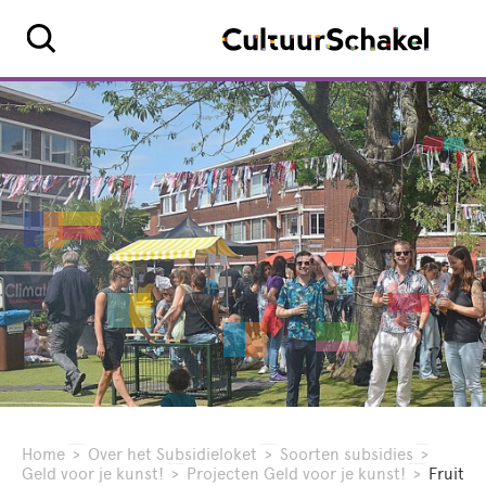
Home
>
Over het Subsidieloket
>
Soorten subsidies
>
Geld voor je kunst!
>
Projecten Geld voor je kunst!
>
Fruit