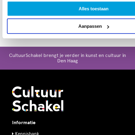
Geld voor je kunst!
? Kijk dan wanneer de
Alles toestaan
eerstvolgende
pitchdatum
is en meld je aan.
Aanpassen
CultuurSchakel brengt je verder in kunst en cultuur in
Den Haag
Informatie
Kennisbank